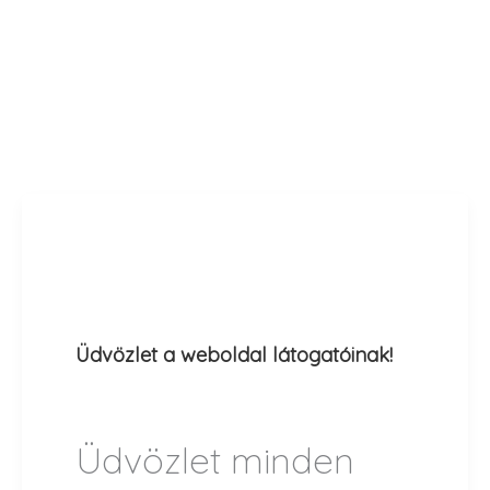
Uncategorized
Üdvözlet a weboldal látogatóinak!
gfenyi
/
május 9, 2025
Üdvözlet minden