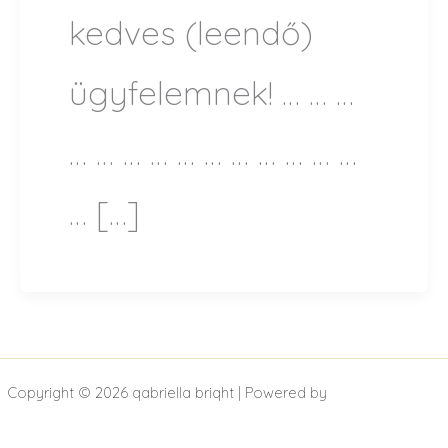
kedves (leendő)
ügyfelemnek! … … …
… … … … … … … … … … …
… […]
Copyright © 2026 qabriella briqht | Powered by
Astra WordPress
Theme