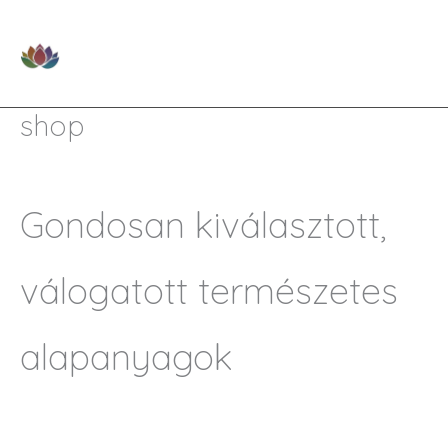
Skip
to
shop
content
Gondosan kiválasztott,
válogatott természetes
alapanyagok